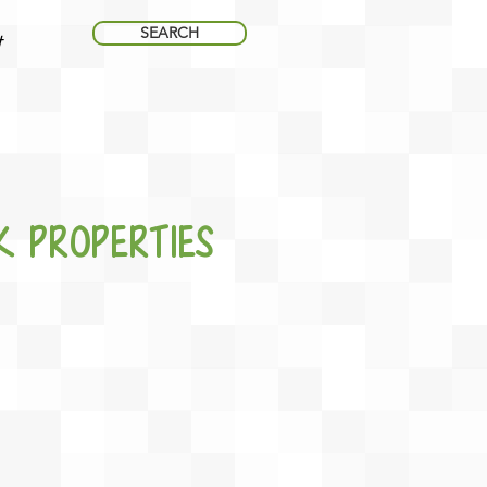
SEARCH
t
k Properties